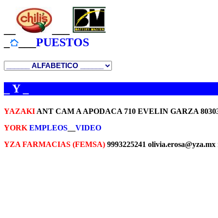
__
___
_
___
PUESTOS
_ Y _
YAZAKI
ANT CAM A APODACA 710 EVELIN GARZA 80303100 ex
YORK
EMPLEOS
__
VIDEO
YZA FARMACIAS (FEMSA)
9993225241 olivia.erosa@yza.mx