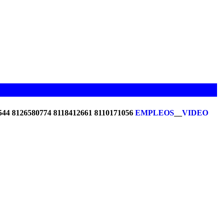
44 8126580774 8118412661 8110171056
EMPLEOS
__
VIDEO