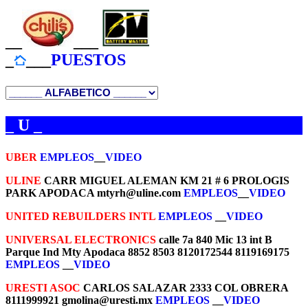
__
___
_
___
PUESTOS
_ U _
UBER
EMPLEOS
__
VIDEO
ULINE
CARR MIGUEL ALEMAN KM 21 # 6 PROLOGIS
PARK APODACA mtyrh@uline.com
EMPLEOS
__
VIDEO
UNITED REBUILDERS INTL
EMPLEOS
__
VIDEO
UNIVERSAL ELECTRONICS
calle 7a 840 Mic 13 int B
Parque Ind Mty Apodaca 8852 8503 8120172544 8119169175
EMPLEOS
__
VIDEO
URESTI ASOC
CARLOS SALAZAR 2333 COL OBRERA
8111999921 gmolina@uresti.mx
EMPLEOS
__
VIDEO