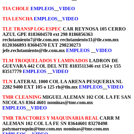
TIA CHOLE
EMPLEOS
__
VIDEO
TIA LENCHA
EMPLEOS
__
VIDEO
TLE TRANSP LOG ESPEC
CAR REYNOSA 105 CERRO
AZUL GPE 8183604570 ext 298 8186856363
reclutamiento7@tle.com.mx reclutamiento11@tle.com.mx
8120366893 83604570 EXT 298230273
jefe.reclutamiento@tle.com.mx
EMPLEOS
__
VIDEO
TLM TROQUELADOS Y LAMINADOS
LADRON DE
GUEVARA 442 COL DEL NTE 8183511346 ext 154 y 155
83517779
EMPLEOS
__
VIDEO
TLN
LATERAL 1000 COL LA ARENA PESQUERIA NL
2282 9400 EXT 105 o 125 rh@tln.mx
EMPLEOS
__
VIDEO
TMR CLEANING
MIGUEL ALEMAN 102 COL LA FE SAN
NICOLAS 8364 4601 nominas@tmr.com.mx
EMPLEOS
__
VIDEO
TMR TRACTORES Y MAQUINARIA REAL
CARR M
ALEMAN 102 COL LA FE SN 83644601 83270498
patymarroquin@tmr.com.mx nominas@tmr.com.mx