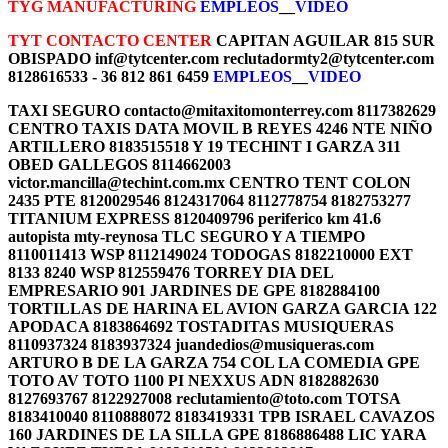
TYG MANUFACTURING
EMPLEOS
__
VIDEO
TYT CONTACTO CENTER
CAPITAN AGUILAR 815 SUR
OBISPADO inf@tytcenter.com reclutadormty2@tytcenter.com
8128616533 - 36 812 861 6459
EMPLEOS
__
VIDEO
TAXI SEGURO contacto@mitaxitomonterrey.com 8117382629
CENTRO TAXIS DATA MOVIL B REYES 4246 NTE NIÑO
ARTILLERO 8183515518 Y 19 TECHINT I GARZA 311
OBED GALLEGOS 8114662003
victor.mancilla@techint.com.mx CENTRO TENT COLON
2435 PTE 8120029546 8124317064 8112778754 8182753277
TITANIUM EXPRESS 8120409796 periferico km 41.6
autopista mty-reynosa TLC SEGURO Y A TIEMPO
8110011413 WSP 8112149024 TODOGAS 8182210000 EXT
8133 8240 WSP 812559476 TORREY DIA DEL
EMPRESARIO 901 JARDINES DE GPE 8182884100
TORTILLAS DE HARINA EL AVION GARZA GARCIA 122
APODACA 8183864692 TOSTADITAS MUSIQUERAS
8110937324 8183937324 juandedios@musiqueras.com
ARTURO B DE LA GARZA 754 COL LA COMEDIA GPE
TOTO AV TOTO 1100 PI NEXXUS ADN 8182882630
8127693767 8122927008 reclutamiento@toto.com TOTSA
8183410040 8110888072 8183419331 TPB ISRAEL CAVAZOS
160 JARDINES DE LA SILLA GPE 8186886488 LIC YARA