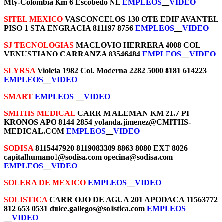
Mty-Colombia Km 6 Escobedo NL
EMPLEOS
__
VIDEO
SITEL MEXICO
VASCONCELOS 130 OTE EDIF AVANTEL
PISO 1 STA ENGRACIA 811197 8756
EMPLEOS
__
VIDEO
SJ TECNOLOGIAS
MACLOVIO HERRERA 4008 COL
VENUSTIANO CARRANZA 83546484
EMPLEOS
__
VIDEO
SLYRSA
Violeta 1982 Col. Moderna 2282 5000 8181 614223
EMPLEOS
__
VIDEO
SMART
EMPLEOS
__
VIDEO
SMITHS MEDICAL
CARR M ALEMAN KM 21.7 PI
KRONOS APO 8144 2854 yolanda.jimenez@CMITHS-
MEDICAL.COM
EMPLEOS
__
VIDEO
SODISA
8115447920 8119083309 8863 8080 EXT 8026
capitalhumano1@sodisa.com opecina@sodisa.com
EMPLEOS
__
VIDEO
SOLERA DE MEXICO
EMPLEOS
__
VIDEO
SOLISTICA
CARR OJO DE AGUA 201 APODACA 11563772
812 653 0531 dulce.gallegos@solistica.com
EMPLEOS
__
VIDEO