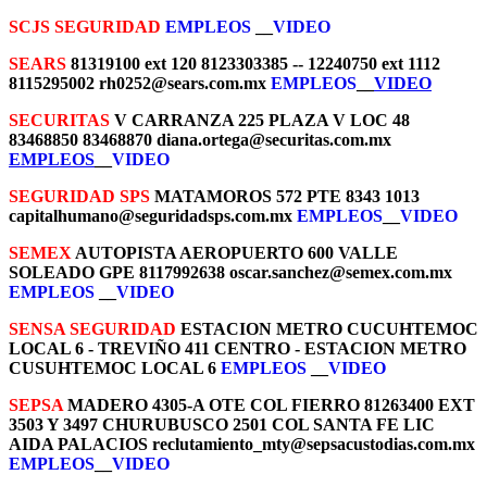
SCJS SEGURIDAD
EMPLEOS
__
VIDEO
SEARS
81319100 ext 120 8123303385 -- 12240750 ext 1112
8115295002 rh0252@sears.com.mx
EMPLEOS
__
VIDEO
SECURITAS
V CARRANZA 225 PLAZA V LOC 48
83468850 83468870 diana.ortega@securitas.com.mx
EMPLEOS
__
VIDEO
SEGURIDAD SPS
MATAMOROS 572 PTE 8343 1013
capitalhumano@seguridadsps.com.mx
EMPLEOS
__
VIDEO
SEMEX
AUTOPISTA AEROPUERTO 600 VALLE
SOLEADO GPE 8117992638 oscar.sanchez@semex.com.mx
EMPLEOS
__
VIDEO
SENSA SEGURIDAD
ESTACION METRO CUCUHTEMOC
LOCAL 6 - TREVIÑO 411 CENTRO - ESTACION METRO
CUSUHTEMOC LOCAL 6
EMPLEOS
__
VIDEO
SEPSA
MADERO 4305-A OTE COL FIERRO 81263400 EXT
3503 Y 3497 CHURUBUSCO 2501 COL SANTA FE LIC
AIDA PALACIOS reclutamiento_mty@sepsacustodias.com.mx
EMPLEOS
__
VIDEO