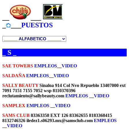
__
___
_
___
PUESTOS
_ S _
SAE TOWERS
EMPLEOS
__
VIDEO
SALDAÑA
EMPLEOS
__
VIDEO
SALLY BEAUTY
Sinaloa 914 Col Nvo Repueblo 13407000 ext
7091 7151 7155 7052 wsp 8110370396
reclutamiento@sallybeauty.com
EMPLEOS
__
VIDEO
SAMPLEX
EMPLEOS
__
VIDEO
SAMS CLUB
83363358 EXT 126 83362655 8183368415
8132746326 iledez1.s06293.mx@samsclub.com
EMPLEOS
__
VIDEO