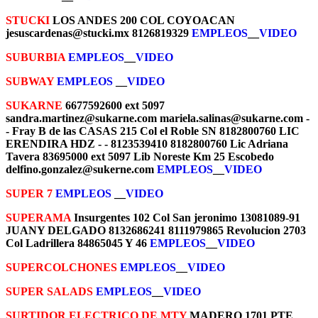
STUCKI
LOS ANDES 200 COL COYOACAN
jesuscardenas@stucki.mx 8126819329
EMPLEOS
__
VIDEO
SUBURBIA
EMPLEOS
__
VIDEO
SUBWAY
EMPLEOS
__
VIDEO
SUKARNE
6677592600 ext 5097
sandra.martinez@sukarne.com mariela.salinas@sukarne.com -
- Fray B de las CASAS 215 Col el Roble SN 8182800760 LIC
ERENDIRA HDZ - - 8123539410 8182800760 Lic Adriana
Tavera 83695000 ext 5097 Lib Noreste Km 25 Escobedo
delfino.gonzalez@sukerne.com
EMPLEOS
__
VIDEO
SUPER 7
EMPLEOS
__
VIDEO
SUPERAMA
Insurgentes 102 Col San jeronimo 13081089-91
JUANY DELGADO 8132686241 8111979865 Revolucion 2703
Col Ladrillera 84865045 Y 46
EMPLEOS
__
VIDEO
SUPERCOLCHONES
EMPLEOS
__
VIDEO
SUPER SALADS
EMPLEOS
__
VIDEO
SURTIDOR ELECTRICO DE MTY
MADERO 1701 PTE