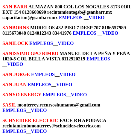
SAN BARR
ALMAZAN 800 COL LOS NOGALES 8173 0101
EXT 154 8128608690 reclutamientogsb@gsanbarr.mx
capacitacion@gsanbarr.mx
EMPLEOS
__
VIDEO
SANBORNS
MORELOS 432 PISO 7 DESP 707 8186557989
8115673048 8124012343 83441976
EMPLEOS
__
VIDEO
SANILOCK
EMPLEOS
__
VIDEO
SANISSIMO GPO BIMBO
MANUEL DE LA PEÑA Y PEÑA
1020-5 COL BELLA VISTA 8112920219
EMPLEOS
__
VIDEO
SAN JORGE
EMPLEOS
__
VIDEO
SAN JUAN
EMPLEOS
__
VIDEO
SANYO ENERGY
EMPLEOS
__
VIDEO
SASIL
monterrey.recursoshumanos@gmail.com
EMPLEOS
__
VIDEO
SCHNEIDER ELECTRIC
FACE RH APODACA
reclutamientomonterrey@schneider-electric.com
EMPLEOS
__
VIDEO