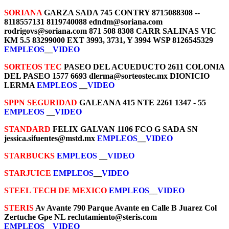
SORIANA
GARZA SADA 745 CONTRY 8715088308 --
8118557131 8119740088 edndm@soriana.com
rodrigovs@soriana.com 871 508 8308 CARR SALINAS VIC
KM 5.5 83299000 EXT 3993, 3731, Y 3994 WSP 8126545329
EMPLEOS
__
VIDEO
SORTEOS TEC
PASEO DEL ACUEDUCTO 2611 COLONIA
DEL PASEO 1577 6693 dlerma@sorteostec.mx DIONICIO
LERMA
EMPLEOS
__
VIDEO
SPPN SEGURIDAD
GALEANA 415 NTE 2261 1347 - 55
EMPLEOS
__
VIDEO
STANDARD
FELIX GALVAN 1106 FCO G SADA SN
jessica.sifuentes@mstd.mx
EMPLEOS
__
VIDEO
STARBUCKS
EMPLEOS
__
VIDEO
STARJUICE
EMPLEOS
__
VIDEO
STEEL TECH DE MEXICO
EMPLEOS
__
VIDEO
STERIS
Av Avante 790 Parque Avante en Calle B Juarez Col
Zertuche Gpe NL reclutamiento@steris.com
EMPLEOS
__
VIDEO