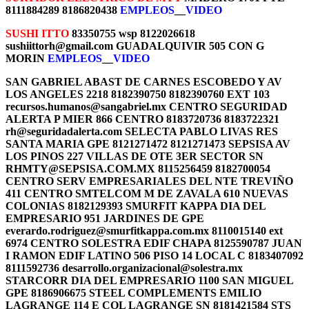
8111884289 8186820438
EMPLEOS
__
VIDEO
SUSHI ITTO
83350755 wsp 8122026618
sushiittorh@gmail.com GUADALQUIVIR 505 CON G
MORIN
EMPLEOS
__
VIDEO
SAN GABRIEL ABAST DE CARNES ESCOBEDO Y AV
LOS ANGELES 2218 8182390750 8182390760 EXT 103
recursos.humanos@sangabriel.mx CENTRO SEGURIDAD
ALERTA P MIER 866 CENTRO 8183720736 8183722321
rh@seguridadalerta.com SELECTA PABLO LIVAS RES
SANTA MARIA GPE 8121271472 8121271473 SEPSISA AV
LOS PINOS 227 VILLAS DE OTE 3ER SECTOR SN
RHMTY@SEPSISA.COM.MX 8115256459 8182700054
CENTRO SERV EMPRESARIALES DEL NTE TREVIÑO
411 CENTRO SMTELCOM M DE ZAVALA 610 NUEVAS
COLONIAS 8182129393 SMURFIT KAPPA DIA DEL
EMPRESARIO 951 JARDINES DE GPE
everardo.rodriguez@smurfitkappa.com.mx 8110015140 ext
6974 CENTRO SOLESTRA EDIF CHAPA 8125590787 JUAN
I RAMON EDIF LATINO 506 PISO 14 LOCAL C 8183407092
8111592736 desarrollo.organizacional@solestra.mx
STARCORR DIA DEL EMPRESARIO 1100 SAN MIGUEL
GPE 8186906675 STEEL COMPLEMENTS EMILIO
LAGRANGE 114 E COL LAGRANGE SN 8181421584 STS