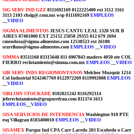
SIG SERV IND GZZ
8111692169 8122225400 ext 3112 3161
3113 2103 rhsig@.com.mx wsp 8111692169
EMPLEOS
__
VIDEO
SIGMA ALIMENTOS
JESUS CANTU LEAL 1320 SUR B
AIRES 87481000 EXT 25152 25058 29355 812 679 2694
cmendoza@sigma-alimentos.com 12538523 ext 26180
srarellano@sigma-alimentos.com
EMPLEOS
__
VIDEO
SIMMA
83511168 83315648 811 6907843 madero 4050 ote COL
FIERRO reclutamiento@simma.com.mx
EMPLEOS
__
VIDEO
SIR SERV INDS REGIOMONTANOS
Melchor Muzquiz 1214
Col Industrial 9242467769 8122972269 8119992088
EMPLEOS
__
VIDEO
SIRLOIN STOCKADE
8182021242 8116292314
jefereclutamiento@gruporefran.com 811374 1613
EMPLEOS
__
VIDEO
SISA SERVICIOS DE INTENDENCIA
Washington 910 PTE
esq Villagran 8183400010
EMPLEOS
__
VIDEO
SISAMEX
Parque Ind CPA Carr Laredo 203 Escobedo o Carr