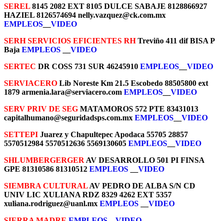
SEREL
8145 2082 EXT 8105 DULCE SABAJE 8128866927
HAZIEL 8126574694 nelly.vazquez@ck.com.mx
EMPLEOS
__
VIDEO
SERH SERVICIOS EFICIENTES RH
Treviño 411 dif BISA P
Baja
EMPLEOS
__
VIDEO
SERTEC
DR COSS 731 SUR 46245910
EMPLEOS
__
VIDEO
SERVIACERO
Lib Noreste Km 21.5 Escobedo 88505800 ext
1879 armenia.lara@serviacero.com
EMPLEOS
__
VIDEO
SERV PRIV DE SEG
MATAMOROS 572 PTE 83431013
capitalhumano@seguridadsps.com.mx
EMPLEOS
__
VIDEO
SETTEPI
Juarez y Chapultepec Apodaca 55705 28857
5570512984 5570512636 5569130605
EMPLEOS
__
VIDEO
SHLUMBERGERGER
AV DESARROLLO 501 PI FINSA
GPE 81310586 81310512
EMPLEOS
__
VIDEO
SIEMBRA CULTURAL
AV PEDRO DE ALBA S/N CD
UNIV LIC XULIANA RDZ 8329 4262 EXT 5357
xuliana.rodriguez@uanl.mx
EMPLEOS
__
VIDEO
SIERRA MADRE
EMPLEOS
__
VIDEO